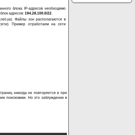
анного блока IP-адресов необходимо
 блок адресов:
194.28.100.0/22
.
net.ua). Файлы зон располагаются в
сети). Пример отработаем на сети
страниц никогда не повторяется и при
ние поисковики. Но это заблуждение в