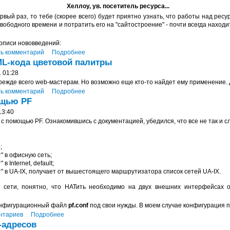
Хеллоу, ув. посетитель ресурса...
ервый раз, то тебе (скорее всего) будет приятно узнать, что работы над ре
ободного времени и потратить его на "сайтостроение" - почти всегда находи
 описи нововведений:
ь комментарий
Подробнее
L-кода цветовой палитры
 01:28
ежде всего web-мастерам. Но возможно еще кто-то найдет ему применение. Д
ь комментарий
Подробнее
ощью PF
13:40
 помощью PF. Ознакомившись с документацией, убедился, что все не так и с
;
" в офисную сеть;
в Internet, default;
т" в UA-IX, получает от вышестоящего маршрутизатора список сетей UA-IX.
я сети, понятно, что НАТить необходимо на двух внешних интерфейсах о
конфигурационный файл
pf.conf
под свои нужды. В моем случае конфигурация 
нтариев
Подробнее
P-адресов