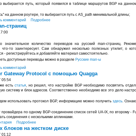
, то выбирается путь, который появился в таблице маршрутов BGP на данном
ись" на данном роутере, то выбирается путь с AS_path минимальной длины;
ь комментарий
Подробнее
n-страниц
17:00
о значительное количество переводов на русский man-страниц. Реком
 что-то заинтересует. Сам обнаружил несколько полезных утилит, о кот
ся - регистрируйтесь и добавляйте материал самостоятельно.
еть доступные переводы можно в разделе
Русские man-ы
ь комментарий
er Gateway Protocol c помощью Quagga
 05:54
уже есть
статья
, но решил, что настройке BGP необходимо посвятить отдел
ую систему и блок адресов. Соответственно необходимо все это дело настро
дем использовать протокол BGP, информацию можно получить
здесь
. Ознак
т провайдера по одному BGP-соединению список сетей UA-IX, по второму - Fu
ать соединения с несколькими аплинками.
нтария
Подробнее
х блоков на жестком диске
 01:12