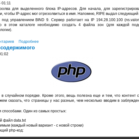
 01:11
золва для выделенного блока IP-адресов. Для начала, для зарегистриров
, чтобы IP-адрес мог отрезолвиться в имя. Напомню, RIPE выдал следующий
од управлением BIND 9. Сервер работает на IP 194.28.100.100 (ns.valor.
нно в этом каталоге необходимо создать 4 файла зон (для каждой под
логии).
нтариев
Подробнее
 содержимого
01:02
в случайном порядке. Кроме этого, вещь полезна еще и тем, что контент 
ем сказать, что страницы у нас разные, чем несколько вводим в заблужде
и способами. Один из самых простых:
 файл data.txt
мым (каждый новый вариант - с новой строки)
ющий php-код: