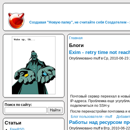
Создавая "Новую папку", не считайте себя Создателем -
Главная
Блоги
Exim - retry time not reac
Опубликовано muff в Ср, 2010-06-23 
Почтовый сервер переехал в новый
IP-адреса. Проблемка еще усугублял
Поиск по сайту:
подключиться по SSH-у.
После перенастройки почтовика и е
Блог пользователя - muff
Добавит
Работы над ресурсом п
Статьи
Опубликовано muff в Втр, 2010-06-22
FreeBSD