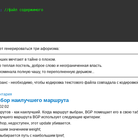
; 
//файл содержимого
ет генерироваться три афоризма:
оших мечтают в тайне о плохом.
это теплая постель, доброе слово и неограниченная власть.
апоминала полную чашу, то переполненную дерьмом...
анс - необходимо, чтобы кодировка текстового файла совпадала с кодировко
нтария
ыбор наилучшего маршрута
02:02
рутов - как наилучший. Когда маршрут выбран, BGP помещает его в свою та
илучшего маршрута BGP использует следующие критерии:
-hop, недоступен, этот update убивается.
ьшим значением weight;
 выбирается путь с наибольшим lpref;