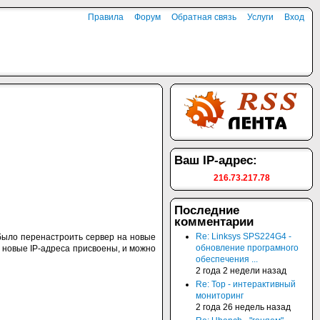
Правила
Форум
Обратная связь
Услуги
Вход
Ваш IP-адрес:
216.73.217.78
Последние
комментарии
Re: Linksys SPS224G4 -
 было перенастроить сервер на новые
обновление програмного
, новые IP-адреса присвоены, и можно
обеспечения ...
2 года 2 недели назад
Re: Top - интерактивный
мониторинг
2 года 26 недель назад