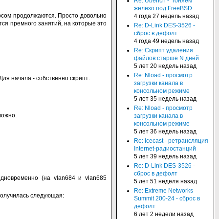
Re: Ubench - "гоняем"
железо под FreeBSD
сурсом продолжаются. Просто довольно
4 года 27 недель назад
тся премного занятий, на которые это
Re: D-Link DES-3526 -
сброс в дефолт
4 года 49 недель назад
Re: Скрипт удаления
файлов старше N дней
5 лет 20 недель назад
Re: Nload - просмотр
ля начала - собственно скрипт:
загрузки канала в
консольном режиме
5 лет 35 недель назад
Re: Nload - просмотр
ложно.
загрузки канала в
консольном режиме
5 лет 36 недель назад
Re: Icecast - ретрансляция
Internet-радиостанций
5 лет 39 недель назад
Re: D-Link DES-3526 -
сброс в дефолт
дновременно (на vlan684 и vlan685
5 лет 51 неделя назад
Re: Extreme Networks
получилась следующая:
Summit 200-24 - сброс в
дефолт
6 лет 2 недели назад