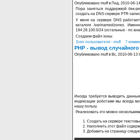
Опубликовано muff в Пнд, 2010-06-14
Пора заняться поддержкой бек-ре
создать на DNS-сервере PTR-записи
У меня на сервере DNS работает п
каталоге /var/named/zones. Име
194.28.100.0/24 (остальные - по ана
Создаем файл зоны:
Блог пользователя - muff
7 комме
PHP - вывод случайного
Опубликовано muff в Вс, 2010-06-13 
Иногда требуется выводить данные 
индексации роботами мы всегда мож
нашу пользу.
Реализовать это можно нескольким
Создать на сервере текстовый
Наполнить этот файл содержи
Добавить на страницу следу