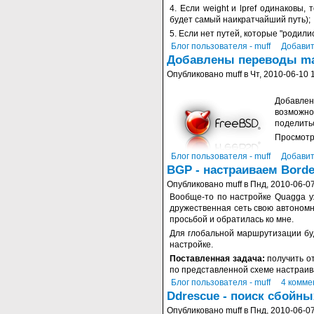
4. Если weight и lpref одинаковы
будет самый наикратчайший путь);
5. Если нет путей, которые "родил
Блог пользователя - muff
Добавит
Добавлены переводы ma
Опубликовано muff в Чт, 2010-06-10 
Добавлен
возможно
поделить
Просмотр
Блог пользователя - muff
Добавит
BGP - настраиваем Bord
Опубликовано muff в Пнд, 2010-06-07
Вообще-то по настройке Quagga 
дружественная сеть свою автономн
просьбой и обратилась ко мне.
Для глобальной маршрутизации бу
настройке.
Поставленная задача:
получить о
по представленной схеме настраив
Блог пользователя - muff
4 комме
Ddrescue - поиск сбойны
Опубликовано muff в Пнд, 2010-06-07