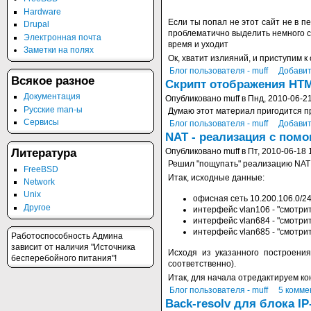
Hardware
Если ты попал не этот сайт не в п
Drupal
проблематично выделить немного св
Электронная почта
время и уходит
Заметки на полях
Ок, хватит излияний, и приступим к
Блог пользователя - muff
Добавит
Всякое разное
Скрипт отображения HTM
Документация
Опубликовано muff в Пнд, 2010-06-21
Русские man-ы
Думаю этот материал пригодится пр
Сервисы
Блог пользователя - muff
Добавит
NAT - реализация с пом
Опубликовано muff в Пт, 2010-06-18 
Литература
Решил "пощупать" реализацию NAT с
FreeBSD
Итак, исходные данные:
Network
Unix
офисная сеть 10.200.106.0/24
Другое
интерфейс vlan106 - "смотрит
интерфейс vlan684 - "смотрит" 
интерфейс vlan685 - "смотри
Работоспособность Админа
зависит от наличия "Источника
Исходя из указанного построени
бесперебойного питания"!
соответственно).
Итак, для начала отредактируем 
Блог пользователя - muff
5 комме
Back-resolv для блока I