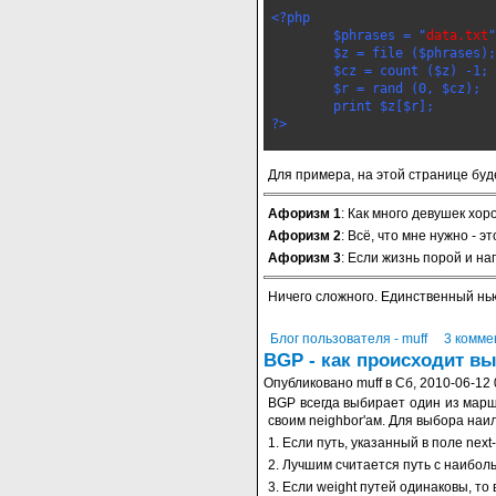
<?php
	$phrases = "
data.txt
"
	$z = file ($phrases);
	$cz = count ($z) -1;
	$r = rand (0, $cz);
	print $z[$r];
?> 
Для примера, на этой странице буд
Афоризм 1
: Как много девушек хор
Афоризм 2
: Всё, что мне нужно - 
Афоризм 3
: Если жизнь порой и н
Ничего сложного. Единственный нью
Блог пользователя - muff
3 комме
BGP - как происходит в
Опубликовано muff в Сб, 2010-06-12 
BGP всегда выбирает один из марш
своим neighbor'ам. Для выбора на
1. Если путь, указанный в поле next
2. Лучшим считается путь с наибол
3. Если weight путей одинаковы, то