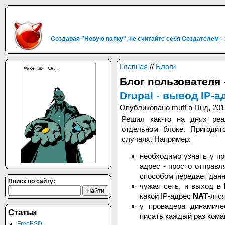
Создавая "Новую папку", не считайте себя Создателем -
Главная
//
Блоги
Блог пользователя 
Drupal - вывод IP-
Опубликовано muff в Пнд, 201
Решил как-то на днях реа
отдельном блоке. Пригоди
случаях. Например:
необходимо узнать у пр
адрес - просто отправл
способом передает данн
Поиск по сайту:
чужая сеть, и выход в
какой IP-адрес
NAT
-ятс
у провадера динамиче
Статьи
писать каждый раз коман
FreeBSD