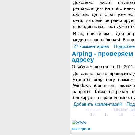
Довольно часто слушаю 
ретрансляцию на собственн
сайтам. Да и опыт уже ест
сети, который ретранслируе
еще один плюс - есть уже отк
Итак, приступим... Для ре
медиа-сервера
Icecast
. В пор
27 комментариев
Подробне
Arping - проверяем
адресу
Опубликовано muff в Пт, 2011-
Довольно часто проверить 
утилиты
ping
нету возмож
Windows-абонентов, вклю
запросы. Также встречал н
блокируют направленные к н
Добавить комментарий
Под
« первая
‹ предыдущая
16
17
18
1