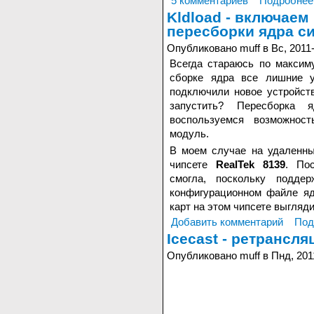
5 комментариев
Подробнее
Kldload - включаем
пересборки ядра с
Опубликовано muff в Вс, 2011-
Всегда стараюсь по максим
сборке ядра все лишние у
подключили новое устройст
запустить? Пересборка 
воспользуемся возможнос
модуль.
В моем случае на удаленны
чипсете
RealTek 8139
. По
смогла, поскольку подде
конфигурационном файле я
карт на этом чипсете выгляди
Добавить комментарий
Под
Icecast - ретрансля
Опубликовано muff в Пнд, 201