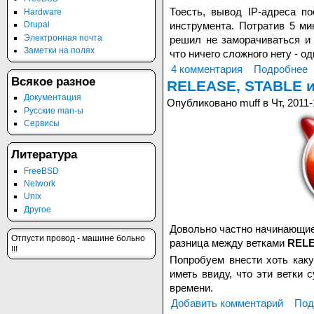
Тоесть, вывод IP-адреса п
Hardware
инструмента. Потратив 5 ми
Drupal
Электронная почта
решил не заморачиваться и 
Заметки на полях
что ничего сложного нету - од
4 комментария
Подробнее
Всякое разное
RELEASE, STABLE и
Документация
Опубликовано muff в Чт, 2011-
Русские man-ы
Сервисы
Литература
FreeBSD
Network
Unix
Другое
Довольно частно начинающи
Отпусти провод - машине больно
разница между ветками
REL
!!!
Попробуем внести хоть каку
иметь ввиду, что эти ветки
времени.
Добавить комментарий
Под