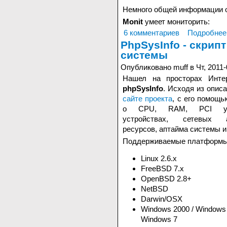
Немного общей информации 
Monit
умеет мониторить:
6 комментариев
Подробнее
PhpSysInfo - скрип
системы
Опубликовано muff в Чт, 2011-
Нашел на просторах Интер
phpSysInfo
. Исходя из опис
сайте проекта
, с его помощ
о CPU, RAM, PCI устр
устройствах, сетевых 
ресурсов, аптайма системы и
Поддерживаемые платформы
Linux 2.6.x
FreeBSD 7.x
OpenBSD 2.8+
NetBSD
Darwin/OSX
Windows 2000 / Windows 
Windows 7