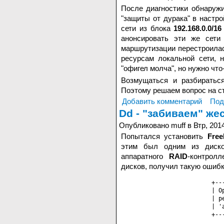
После диагностики обнаружи
"защиты от дурака" в настр
сети из блока
192.168.0.0/16
анонсировать эти же сет
маршрутизации перестроилась
ресурсам локальной сети, н
"офигел молча", но нужно что
Возмущаться и разбираться
Поэтому решаем вопрос на ст
Добавить комментарий
Под
Dd - "забиваем" же
Опубликовано muff в Втр, 2014
Попытался установить
Fre
этим был одним из диско
аппаратного
RAID
-контрол
дисков, получил такую ошибк
+--
| O
| p
| '
+--