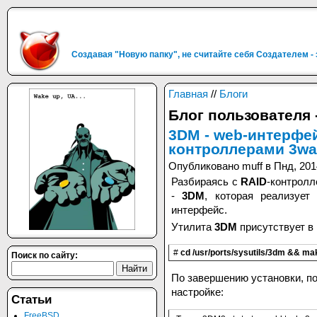
Создавая "Новую папку", не считайте себя Создателем -
Главная
//
Блоги
Блог пользователя 
3DM - web-интерфей
контроллерами 3wa
Опубликовано muff в Пнд, 201
Разбираясь с
RAID
-контрол
-
3DM
, которая реализуе
интерфейс.
Утилита
3DM
присутствует в
#
cd /usr/ports/sysutils/3dm && mak
Поиск по сайту:
По завершению установки, по
настройке:
Статьи
FreeBSD