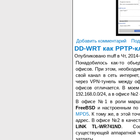
Добавить комментарий
Под
DD-WRT как PPTP-к
Опубликовано muff в Чт, 2014-
Понадобилось как-то обье
офисов. При этом, необходи
свой канал в сеть интерне
через VPN-тунель между оф
офисов отличается. В мое
192.168.0.0/24, а в офисе №2 -
В офисе №1 в роли маршр
FreeBSD
и настроенным по
MPD5
. К тому же, в этой т
адрес. В офисе №2 в качес
LINK TL-WR741ND
. Соот
существующей аппаратной ч
затраты.