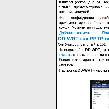
bsnmpd
(сокращено от
Be
SNMP
, предусматривающи
внешних модулей.
Файл конфигурации -
/etc
прокомментирован. После п
конфиг (комментарии удалены
Добавить комментарий
Под
DD-WRT как PPTP-с
Опубликовано muff в Чт, 2014-
"Ковыряясь" с
DD-WRT
, от
клиента
отказался в связи с
Решил потестировать, как 
сервера.
Настройка
DD-WRT
- на скри