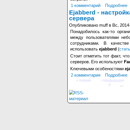
1 комментарий
Подробнее
Ejabberd - настройк
сервера
Опубликовано muff в Вс, 2014-
Понадобилось как-то орга
между пользователями неб
сотрудниками. В качест
использовать
ejabberd
(
стат
Стоит отметить тот факт, чт
серверов. Его используют
Fa
Ключевыми особеностями
ej
2 комментария
Подробнее
« первая
‹ предыдущая
9
…