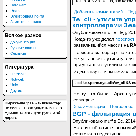
To run 3DM2 at startup, add twdm2_e
Hardware
Drupal
Добавить комментарий
Под
Электронная почта
Tw_cli - утилита уп
Заметки на полях
контроллерами 3wa
Опубликовано muff в Пнд, 201
Всякое разное
Когда-то уже делал
перепост 
Документация
развалившийся массив на
RA
Русские man-ы
Пересетапил сервер, на кото
Сервисы
же установить утилиту для
при установке утилиты возни
Литература
Идем в порты и пытаемся вы
FreeBSD
Network
#
cd /usr/ports/sysutils/tw_cli && 
Unix
Другое
Не тут то было... Архив ути
серверах:
Выражение "разбить винчестер"
2 комментария
Подробнее
не обещает Вам увидеть Вашего
BGP - фильтрация 
Админа, молотящего ружьем об
дерево.
Опубликовано muff в Вс, 2014-
На днях обратился знакомый
сети стала недоступна.