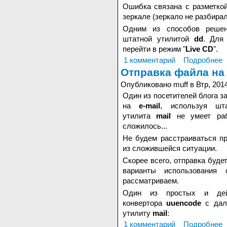
Ошибка связана с разметкой
зеркале (зеркало не разбира
Одним из способов решен
штатной утилитой
dd
. Для
перейти в режим "
Live CD
".
1 комментарий
Подробнее
Отправка файла на 
Опубликовано muff в Втр, 2014
Один из посетителей блога з
на
e-mail
, используя ш
утилита
mail
не умеет раб
сложилось...
Не будем расстраиваться п
из сложившейся ситуации.
Скорее всего, отправка буде
варианты использования
рассматриваем.
Один из простых и дейс
конвертора
uuencode
с даль
утилиту
mail
:
1 комментарий
Подробнее