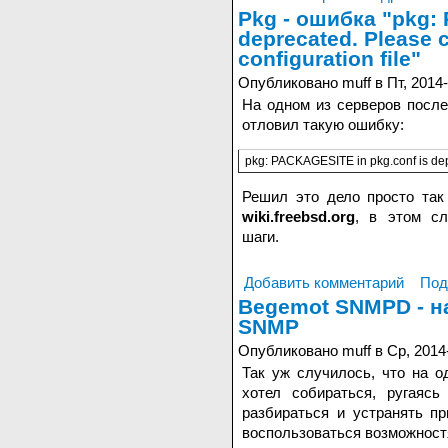
Pkg - ошибка "pkg:
deprecated. Please c
configuration file"
Опубликовано muff в Пт, 2014-
На одном из серверов посл
отловил такую ошибку:
pkg: PACKAGESITE in pkg.conf is depr
Решил это дело просто так
wiki.freebsd.org
, в этом с
шаги.
Добавить комментарий
Под
Begemot SNMPD - н
SNMP
Опубликовано muff в Ср, 2014
Так уж случилось, что на 
хотел собираться, ругаясь
разбираться и устранять п
воспользоваться возможност