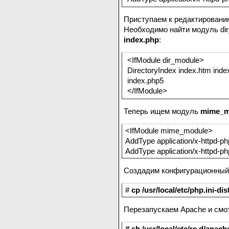
Приступаем к редактирован
Необходимо найти модуль dir
index.php
:
<IfModule dir_module>
DirectoryIndex index.htm inde
index.php5
</IfModule>
Теперь ищем модуль
mime_m
<IfModule mime_module>
AddType application/x-httpd-ph
AddType application/x-httpd-p
Создадим конфигурационны
#
cp /usr/local/etc/php.ini-dis
Перезапускаем Apache и смо
# sh /usr/local/etc/rc.d/apach