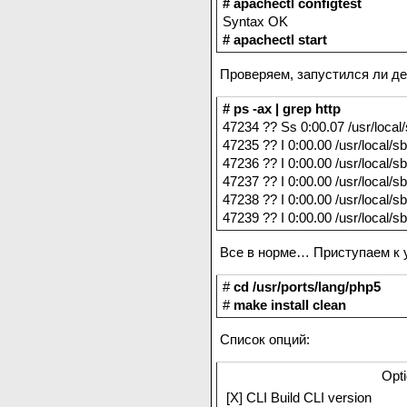
# apachectl configtest
Syntax OK
# apachectl start
Проверяем, запустился ли де
# ps -ax | grep http
47234 ?? Ss 0:00.07 /usr/local/s
47235 ?? I 0:00.00 /usr/local/sbi
47236 ?? I 0:00.00 /usr/local/sbi
47237 ?? I 0:00.00 /usr/local/sbi
47238 ?? I 0:00.00 /usr/local/sbi
47239 ?? I 0:00.00 /usr/local/sbi
Все в норме… Приступаем к 
#
cd /usr/ports/lang/php5
#
make install clean
Список опций:
Opti
[X] CLI Build CLI version