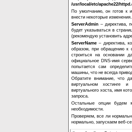
/usr/local/etc/apache22/httpd
По умолчанию, он готов к 
внести некоторые изменения.
ServerAdmin
– директива, п
будет указываться в стран
(рекомендую установить адр
ServerName
– директива, к
образом, при обращению к 
строиться на основании д
официальное DNS-имя серве
попытается сам определит
машины, что не всегда приво
Обратите внимание, что да
виртуальном хостинге и 
виртуального хоста, имя кото
запроса.
Остальные опции будем 
необходимости.
Проверяем, все ли нормаль
нормально, запускаем веб-се