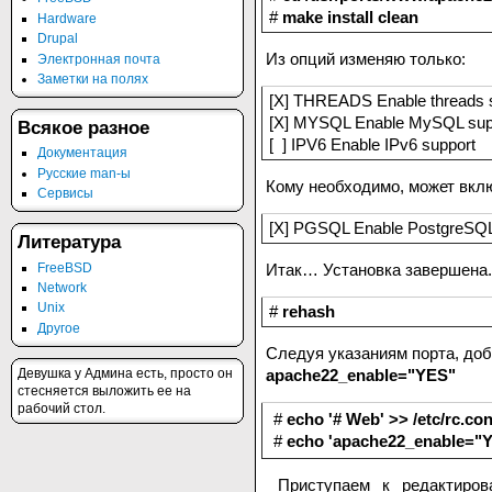
#
make install clean
Hardware
Drupal
Из опций изменяю только:
Электронная почта
Заметки на полях
[X] THREADS Enable threads 
[X] MYSQL Enable MySQL supp
Всякое разное
[ ] IPV6 Enable IPv6 support
Документация
Русские man-ы
Кому необходимо, может вк
Сервисы
[X] PGSQL Enable PostgreSQL 
Литература
FreeBSD
Итак… Установка завершена.
Network
Unix
#
rehash
Другое
Следуя указаниям порта, доба
Девушка у Админа есть, просто он
apache22_enable="YES"
стесняется выложить ее на
рабочий стол.
#
echo '# Web' >> /etc/rc.con
#
echo 'apache22_enable="YE
Приступаем к редактирова