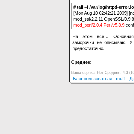
# tail –f /var/log/httpd-error.l
[Mon Aug 10 02:42:21 2009] [n
mod_ssl/2.2.11 OpenSSL/0.9.8
mod_perl/2.0.4 Perl/v5.8.9
conf
На этом все… Основная н
заморочки не описываю. У
предостаточно.
Среднее:
Ваша оценка:
Нет
Средняя:
4.3
(
1
Блог пользователя - muff
Д