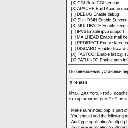
[X] CGI Build CGI version
[X] APACHE Build Apache mo
[ ] DEBUG Enable debug
[X] SUHOSIN Enable Suhosin pr
[X] MULTIBYTE Enable zend m
[ ] IPV6 Enable ipv6 support
[ ] MAILHEAD Enable mail he
[ ] REDIRECT Enable force-cgi
[ ] DISCARD Enable discard-p
[X] FASTCGI Enable fastcgi su
[X] PATHINFO Enable path-inf
По завершению установки пе
#
rehash
Итак, для того, чтобы apach
что предлагает сам PHP по з
Make sure index.php is part of
You should add the following to
AddType application/x-httpd-p
AddType application/x-httpd-p