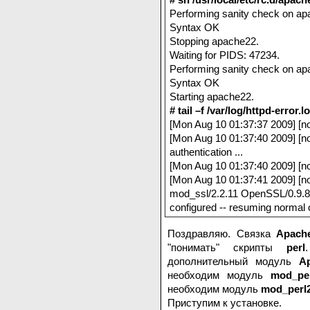
Performing sanity check on apa
Syntax OK
Stopping apache22.
Waiting for PIDS: 47234.
Performing sanity check on apa
Syntax OK
Starting apache22.
# tail –f /var/log/httpd-error.l
[Mon Aug 10 01:37:37 2009] [n
[Mon Aug 10 01:37:40 2009] [not
authentication ...
[Mon Aug 10 01:37:40 2009] [no
[Mon Aug 10 01:37:41 2009] [n
mod_ssl/2.2.11 OpenSSL/0.9.
configured
-- resuming normal 
Поздравляю. Связка
Apac
"понимать" скрипты
perl
дополнительный модуль
A
необходим модуль
mod_pe
необходим модуль
mod_perl
Приступим к установке.