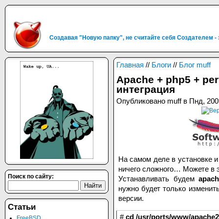
Создавая "Новую папку", не считайте себя Создателем -
Главная
//
Блоги
//
Блог muff
Apache + php5 + per
интеграция
Опубликовано muff в Пнд, 200
На самом деле в установке и
ничего сложного… Можете в э
Поиск по сайту:
Устанавливать будем
apach
нужно будет только изменить
версии.
Статьи
#
cd /usr/ports/www/apache2
FreeBSD