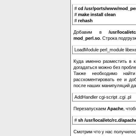
#
cd /usr/ports/www/mod_per
#
make install clean
#
rehash
Добавим в
/usr/local/
mod_perl.so
. Строка подгруз
LoadModule perl_module libex
Куда именно разместить в 
догадаться можно без проблем
Также необходимо най
расскоментировать ее и до
после наших манипуляций дан
AddHandler cgi-script .cgi .pl
Перезапускаем
Apache
, что
#
sh /usr/local/etc/rc.d/apach
Смотрим что у нас получилос