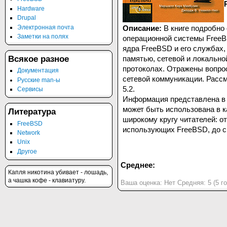
Hardware
Drupal
Электронная почта
Описание:
В книге подробно
Заметки на полях
операционной системы FreeB
ядра FreeBSD и его службах,
памятью, сетевой и локальн
Всякое разное
протоколах. Отражены вопро
Документация
сетевой коммуникации. Рассм
Русские man-ы
5.2.
Сервисы
Информация представлена в 
может быть использована в к
Литература
широкому кругу читателей: о
FreeBSD
использующих FreeBSD, до с
Network
Unix
Другое
Среднее:
Капля никотина убивает - лошадь,
а чашка кофе - клавиатуру.
Ваша оценка:
Нет
Средняя:
5
(
5
го