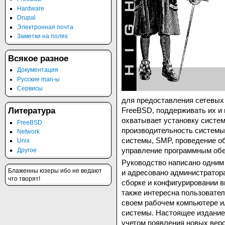
Hardware
Drupal
Электронная почта
Заметки на полях
Всякое разное
Документация
Русские man-ы
Сервисы
для предоставления сетевых
FreeBSD, поддерживать их и 
Литература
охватывает установку систем
FreeBSD
производительность системы
Network
системы, SMP, проведение об
Unix
управление программным обе
Другое
Руководство написано одним
Блаженны юзеры ибо не ведают
и адресовано администратора
что творят!
сборке и конфигурировании 
также интересна пользовате
своем рабочем компьютере и
системы. Настоящее издание
учетом появления новых вер