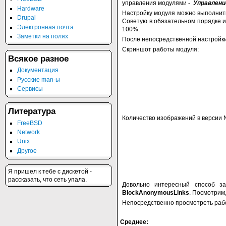
управления модулями -
Управлени
Hardware
Настройку модуля можно выполнит
Drupal
Советую в обязательном порядке 
Электронная почта
100%.
Заметки на полях
После непосредственной настройк
Скриншот работы модуля:
Всякое разное
Документация
Русские man-ы
Сервисы
Литература
Количество изображений в версии N
FreeBSD
Network
Unix
Другое
Я пришел к тебе с дискетой -
рассказать, что сеть упала.
Довольно интересный способ з
BlockAnonymousLinks
. Посмотрим
Непосредственно просмотреть раб
Среднее: