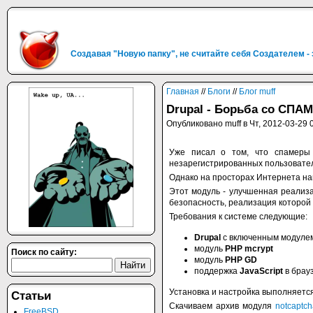
Создавая "Новую папку", не считайте себя Создателем -
Главная
//
Блоги
//
Блог muff
Drupal - Борьба со СПА
Опубликовано muff в Чт, 2012-03-29 
Уже писал о том, что спамеры 
незарегистрированных пользовате
Однако на просторах Интернета н
Этот модуль - улучшенная реали
безопасность, реализация которой
Требования к системе следующие:
Drupal
с включенным модул
модуль
PHP mcrypt
Поиск по сайту:
модуль
PHP GD
поддержка
JavaScript
в брау
Установка и настройка выполняетс
Статьи
Скачиваем архив модуля
notcaptcha
FreeBSD