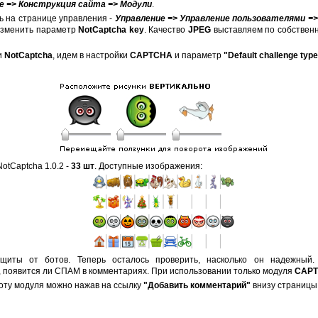
е => Конструкция сайта => Модули
.
ь на странице управления -
Управление => Управление пользователями =
изменить параметр
NotCaptcha key
. Качество
JPEG
выставляем по собственн
и
NotCaptcha
, идем в настройки
CAPTCHA
и параметр
"Default challenge typ
otCaptcha 1.0.2 -
33 шт
. Доступные изображения:
ащиты от ботов. Теперь осталось проверить, насколько он надежн
, появится ли СПАМ в комментариях. При использовании только модуля
CAP
оту модуля можно нажав на ссылку
"Добавить комментарий"
внизу страницы.