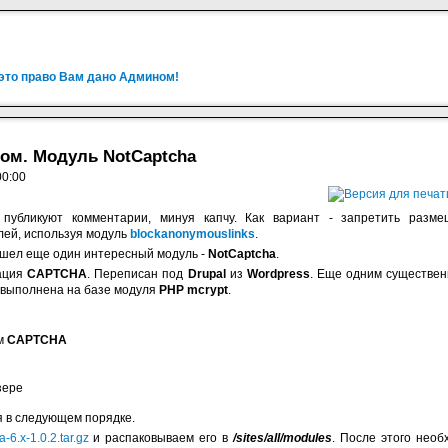
 это право Вам дано Админом!
Мом. Модуль NotCaptcha
00:00
публикуют комментарии, минуя капчу. Как вариант - запретить разм
лей, используя модуль
blockanonymouslinks
.
ашел еще один интересный модуль -
NotCaptcha
.
зация
CAPTCHA
. Переписан под
Drupal
из
Wordpress
. Еще одним существе
 выполнена на базе модуля
PHP mcrypt
.
ем
CAPTCHA
зере
я в следующем порядке.
-6.x-1.0.2.tar.gz
и распаковываем его в
/sites/all/modules
. После этого необ