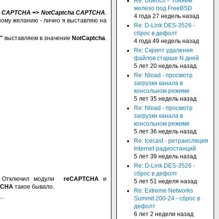
Re: Ubench - "гоняем"
железо под FreeBSD
> CAPTCHA => NotCaptcha CAPTCHA
.
4 года 27 недель назад
ому желанию - лично я выставляю на
Re: D-Link DES-3526 -
сброс в дефолт
e"
выставляем в значение
NotCaptcha
.
4 года 49 недель назад
Re: Скрипт удаления
файлов старше N дней
5 лет 20 недель назад
Re: Nload - просмотр
загрузки канала в
консольном режиме
5 лет 35 недель назад
Re: Nload - просмотр
загрузки канала в
консольном режиме
5 лет 36 недель назад
Re: Icecast - ретрансляция
Internet-радиостанций
5 лет 39 недель назад
Re: D-Link DES-3526 -
сброс в дефолт
ый. Отключил модули
reCAPTCHA
и
5 лет 51 неделя назад
TCHA
такое бывало.
Re: Extreme Networks
..
Summit 200-24 - сброс в
дефолт
6 лет 2 недели назад