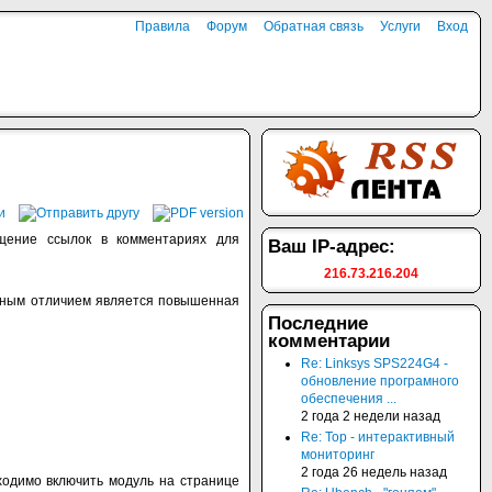
Правила
Форум
Обратная связь
Услуги
Вход
ещение ссылок в комментариях для
Ваш IP-адрес:
216.73.216.204
нным отличием является повышенная
Последние
комментарии
Re: Linksys SPS224G4 -
обновление програмного
обеспечения ...
2 года 2 недели назад
Re: Top - интерактивный
мониторинг
2 года 26 недель назад
ходимо включить модуль на странице