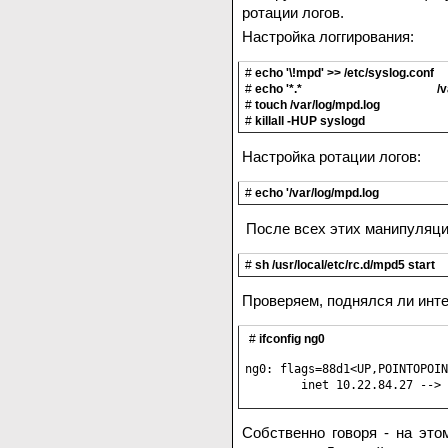
ротации логов.
Настройка логгирования:
#
echo '\!mpd' >> /etc/syslog.conf
#
echo '*.* /var/log/mpd.
#
touch /var/log/mpd.log
#
killall -HUP syslogd
Настройка ротации логов:
#
echo '/var/log/mpd.log 600
После всех этих манипуляц
#
sh /usr/local/etc/rc.d/mpd5 start
Проверяем, поднялся ли инт
#
ifconfig ng0
ng0: flags=88d1<UP,POINTOPOIN
        inet 10.22.84.27 --> 
Собственно говоря - на это