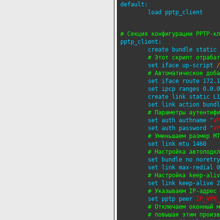
default:

        load pptp_client
pptp_client:

        create bundle static 
        set iface up-script 
        set iface route 172.1
        set ipcp ranges 0.0.0
        create link static L1
        set link action bundl
# Параметры аутентифи
        set auth authname "
VP
        set auth password "
VP
# Уменьшаем размер MT
        set link mtu 1460

# Настройка автоподкл
        set bundle no noretry

        set link max-redial 0

        set link keep-alive 2
# Указываем IP-адрес 
        set pptp peer 
# Отключаем оконный м