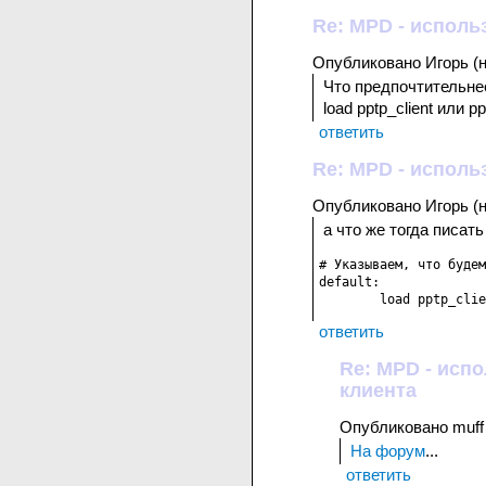
Re: MPD - исполь
Опубликовано Игорь (не
Что предпочтительнее
load pptp_client или p
ответить
Re: MPD - исполь
Опубликовано Игорь (не
а что же тогда писать
# Указываем, что будем
default:

        load pptp_clie
ответить
Re: MPD - испо
клиента
Опубликовано muff 
На форум
...
ответить