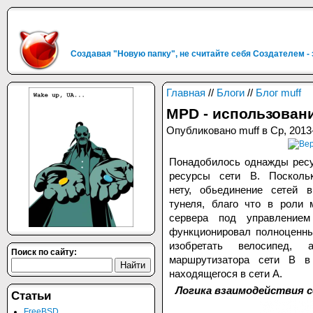
Создавая "Новую папку", не считайте себя Создателем -
Главная
//
Блоги
//
Блог muff
MPD - использовани
Опубликовано muff в Ср, 2013
Понадобилось однажды ресу
ресурсы сети В. Посколь
нету, обьединение сетей 
тунеля, благо что в роли 
сервера под управлени
функционировал полноцен
изобретать велосипед,
Поиск по сайту:
маршрутизатора сети В в
находящегося в сети А.
Логика взаимодействия с
Статьи
FreeBSD