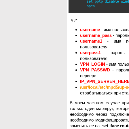
        set pptp disable wind
        open
где
username
- имя пользов
username_pass
- парол
username1
- имя пол
пользователя
userpass1
- пароль п
пользователя
VPN_LOGIN
- имя поль
VPN_PASSWD
- парол
сервере
IP_VPN_SERVER_HER
/usr/local/etc/mpd5/up-s
отрабатываться при ст
В моем частном случае при
только один маршрут, кото
необходимо через подключе
необходимо модифицировать
заменить ее на "
set iface rout