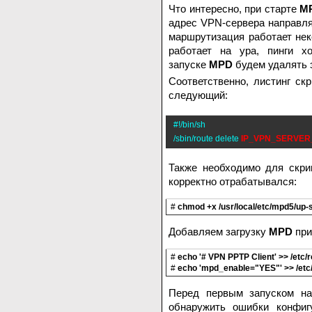
Что интересно, при старте
M
адрес VPN-сервера направля
маршрутизация работает нек
работает на ура, пинги х
запуске
MPD
будем удалять 
Соответственно, листинг скр
следующий:
#!/bin/sh
/sbin/route delete
IP_VPN_SERVER
Также необходимо для скри
корректно отрабатывался:
#
chmod +x /usr/local/etc/mpd5/up-s
Добавляем загрузку
MPD
при
#
echo '# VPN PPTP Client' >> /etc/r
#
echo 'mpd_enable="YES"' >> /etc/
Перед первым запуском на
обнаружить ошибки конфиг