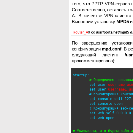
того, что PPTP VPN-сервер н
Соответственно, осталось то
A. В качестве VPN-клиент
Выполним установку
MPD5
и
Router_A
#
cd /usr/ports/net/mpd5 
По завершению установки
конфигурации
mpd.conf
. В р
следующий листинг
/us
прокомментирована):
startup:

        set user 
username use
        set user 
        # Конфигурация консол
        set console self 127.
        set console open

        # Конфигурация веб-се
        set web self 0.0.0.0 
        set web open